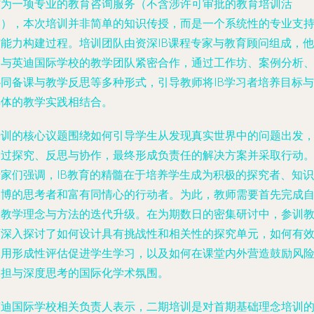
作为一项专业的教育咨询服务（不含涉许可审批的教育培训活
动），本次培训并非简单的知识传授，而是一个系统性的专业支
与能力构建过程。培训团队由资深IB课程专家与教育顾问组成，他
们与英迪国际学校的教学团队紧密合作，通过工作坊、案例分析
协同备课与教学反思等多种形式，引导教师将IB学习者培养目标与
具体的教学实践相结合。
培训的核心议题围绕如何引导学生从发现真实世界中的问题出发
通过探究、反思与协作，最终形成负责任的解决方案并采取行动
专家们强调，IB教育的精髓在于培养学生成为积极的探究者、知识
渊博的思考者和富有同情心的行动者。为此，教师需要首先完成
身教学理念与方法的迭代升级。在为期数日的密集研讨中，参训
师深入探讨了如何设计具有挑战性和相关性的探究单元，如何有
运用形成性评估促进学生学习，以及如何在课堂内外营造鼓励风
承担与深度思考的国际化学术氛围。
英迪国际学校相关负责人表示，二期培训是对首期基础理念培训